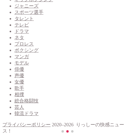
ジャニーズ
スポーツ選手
タレント
テレビ
ドラマ
ネタ
プロレス
ボクシング
マンガ
モデル
俳優
声優
女優
歌手
相撲
総合格闘技
芸人
韓流ドラマ
プライバシーポリシー
2020–2026 りっしーの快感ニュー
ス！