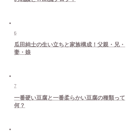
6
瓜田純士の生い立ちと家族構成！父親・兄・
妻・娘
7
一番硬い豆腐と一番柔らかい豆腐の種類って
何？