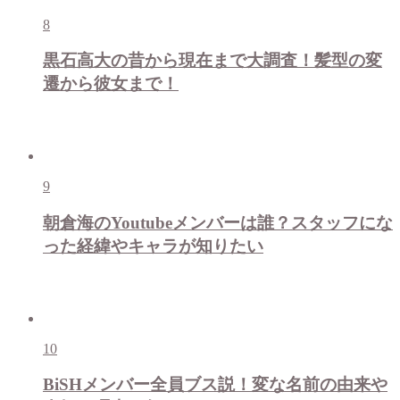
8
黒石高大の昔から現在まで大調査！髪型の変
遷から彼女まで！
9
朝倉海のYoutubeメンバーは誰？スタッフにな
った経緯やキャラが知りたい
10
BiSHメンバー全員ブス説！変な名前の由来や