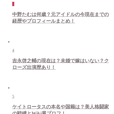
3
中野たむは何歳？元アイドルの今現在までの
経歴やプロフィールまとめ！
4
吉永啓之輔の現在は？未婚で嫁はいない？ク
ローズ出演歴あり！
5
ケイトロータスの本名や国籍は？美人格闘家
の戦績とWiki風プロフ！