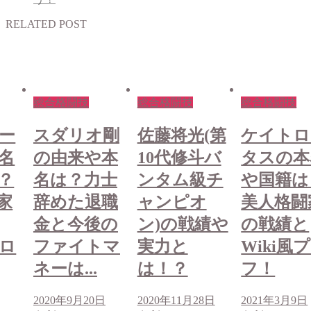
RELATED POST
総合格闘技
総合格闘技
総合格闘技
ー
スダリオ剛
佐藤将光(第
ケイトロ
名
の由来や本
10代修斗バ
タスの本
？
名は？力士
ンタム級チ
や国籍は
家
辞めた退職
ャンピオ
美人格闘
金と今後の
ン)の戦績や
の戦績と
プロ
ファイトマ
実力と
Wiki風
ネーは...
は！？
フ！
2020年9月20日
2020年11月28日
2021年3月9日