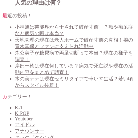
人気の理由は何？
最近の投稿！
小林旭は芸能界から干されて破産寸前！？癌や痴呆症
など病気の噂は本当？
天地真理の現在は老人ホームで破産寸前の真相！娘の
青木真保とファンに支えられ活動中
森公美子が糖尿病で両足切断って本当？現在の様子を
調査！
岸部一徳は現在何している？病気で死亡説や現在の活
動内容をまとめて調査！
木の実ナナは現在セミリタイアで車いす生活？若い頃
からスタイル抜群！
カテゴリー！
K-1
K-POP
Youtuber
アイドル
アナウンサー
キックボクシング