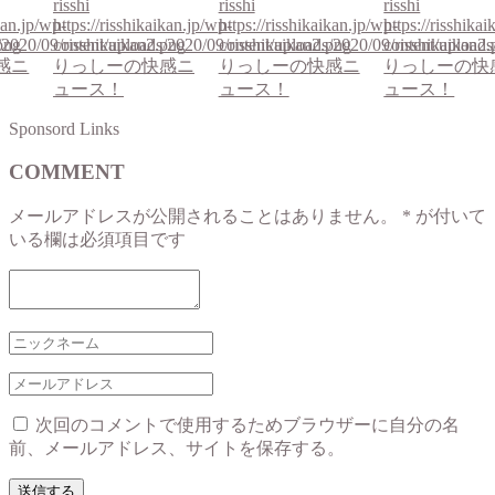
risshi
risshi
risshi
ikan.jp/wp-
https://risshikaikan.jp/wp-
https://risshikaikan.jp/wp-
https://risshika
png
/2020/09/risshikaikan2.png
content/uploads/2020/09/risshikaikan2.png
content/uploads/2020/09/risshikaikan2.
content/uploads
感ニ
りっしーの快感ニ
りっしーの快感ニ
りっしーの快
ュース！
ュース！
ュース！
Sponsord Links
COMMENT
メールアドレスが公開されることはありません。
*
が付いて
いる欄は必須項目です
次回のコメントで使用するためブラウザーに自分の名
前、メールアドレス、サイトを保存する。