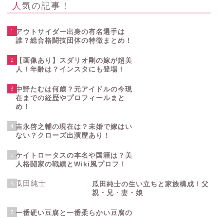
人気の記事！
1
アウトサイダー出身の有名選手は
誰？総合格闘技団体の特徴まとめ！
2
【画像あり】スダリオ剛の嫁が超美
人！年齢は？インスタにも登場！
3
中野たむは何歳？元アイドルの今現
在までの経歴やプロフィールまと
め！
4
吉永啓之輔の現在は？未婚で嫁はい
ない？クローズ出演歴あり！
5
ケイトロータスの本名や国籍は？美
人格闘家の戦績とWiki風プロフ！
6
瓜田純士の生い立ちと家族構成！父
親・兄・妻・娘
7
一番硬い豆腐と一番柔らかい豆腐の