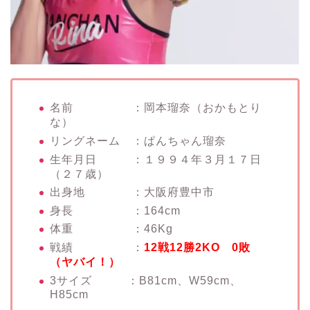
名前 ：岡本瑠奈（おかもとり
な）
リングネーム ：ぱんちゃん瑠奈
生年月日 ：１９９４年３月１７日
（２７歳）
出身地 ：大阪府豊中市
身長 ：164cm
体重 ：46Kg
戦績 ：
12戦12勝2KO 0敗
（ヤバイ！）
3サイズ ：B81cm、W59cm、
H85cm