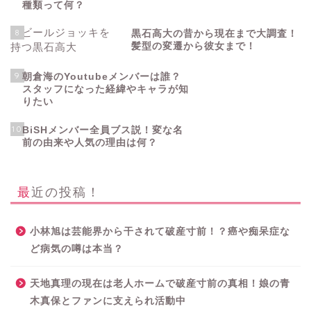
種類って何？
8
黒石高大の昔から現在まで大調査！
髪型の変遷から彼女まで！
9
朝倉海のYoutubeメンバーは誰？
スタッフになった経緯やキャラが知
りたい
10
BiSHメンバー全員ブス説！変な名
前の由来や人気の理由は何？
最近の投稿！
小林旭は芸能界から干されて破産寸前！？癌や痴呆症な
ど病気の噂は本当？
天地真理の現在は老人ホームで破産寸前の真相！娘の青
木真保とファンに支えられ活動中