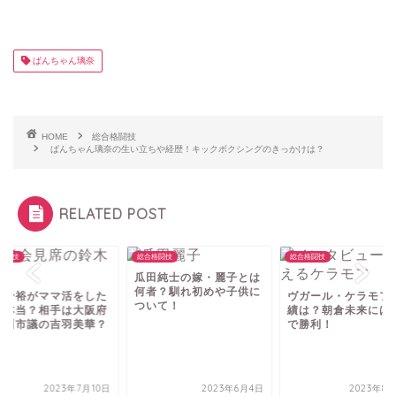
ぱんちゃん璃奈
HOME
総合格闘技
ぱんちゃん璃奈の生い立ちや経歴！キックボクシングのきっかけは？
RELATED POST
格闘技
総合格闘技
総合格闘技
瓜田純士の嫁・麗子とは
何者？馴れ初めや子供に
木千裕がママ活をした
ヴガール・ケラモフ
ついて！
は本当？相手は大阪府
績は？朝倉未来には1
屋川市議の吉羽美華？
で勝利！
2023年7月10日
2023年6月4日
2023年8