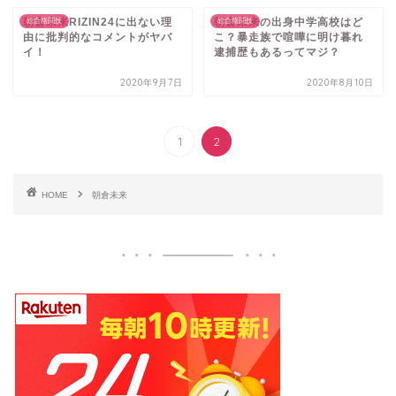
朝倉未来RIZIN24に出ない理
朝倉未来の出身中学高校はど
総合格闘技
総合格闘技
由に批判的なコメントがヤバ
こ？暴走族で喧嘩に明け暮れ
イ！
逮捕歴もあるってマジ？
2020年9月7日
2020年8月10日
1
2
HOME
朝倉未来