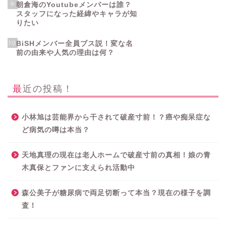
9
朝倉海のYoutubeメンバーは誰？
スタッフになった経緯やキャラが知
りたい
10
BiSHメンバー全員ブス説！変な名
前の由来や人気の理由は何？
最近の投稿！
小林旭は芸能界から干されて破産寸前！？癌や痴呆症な
ど病気の噂は本当？
天地真理の現在は老人ホームで破産寸前の真相！娘の青
木真保とファンに支えられ活動中
森公美子が糖尿病で両足切断って本当？現在の様子を調
査！