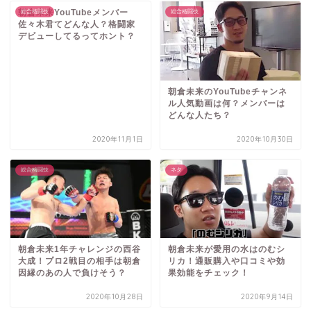
朝倉未来YouTubeメンバー
総合格闘技
総合格闘技
佐々木君てどんな人？格闘家
デビューしてるってホント？
朝倉未来のYouTubeチャンネ
ル人気動画は何？メンバーは
どんな人たち？
2020年11月1日
2020年10月30日
総合格闘技
ネタ
朝倉未来1年チャレンジの西谷
朝倉未来が愛用の水はのむシ
大成！プロ2戦目の相手は朝倉
リカ！通販購入や口コミや効
因縁のあの人で負けそう？
果効能をチェック！
2020年10月28日
2020年9月14日