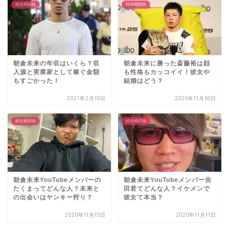
総合格闘技
総合格闘技
朝倉未来の年収はいくら？収
朝倉未来に勝った斎藤裕は顔
入源と実業家として稼ぐ金額
も性格もカッコイイ！彼女や
もすごかった！
結婚はどう？
2021年2月10日
2020年11月30日
総合格闘技
総合格闘技
朝倉未来YouTubeメンバーの
朝倉未来YouTubeメンバー吉
たくまってどんな人？未来と
田君てどんな人？イケメンで
の出会いはヤンキー狩り？
彼女て本当？
2020年11月15日
2020年11月11日