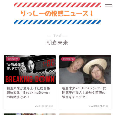
― TAG ―
朝倉未来
総合格闘技
総合格闘技
朝倉未来が立ち上げた総合格
朝倉未来YouTubeメンバーに
闘技団体「BreakingDown」
岡康平が加入！経歴や喧嘩の
の特徴まとめ！
強さをチェック！
2021年4月7日
2021年3月24日