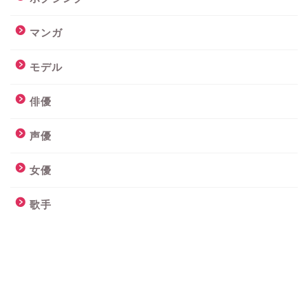
マンガ
モデル
俳優
声優
女優
歌手
相撲
総合格闘技
芸人