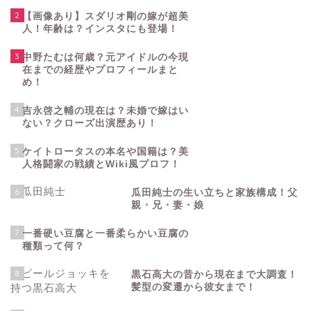
2
【画像あり】スダリオ剛の嫁が超美
人！年齢は？インスタにも登場！
3
中野たむは何歳？元アイドルの今現
在までの経歴やプロフィールまと
め！
4
吉永啓之輔の現在は？未婚で嫁はい
ない？クローズ出演歴あり！
5
ケイトロータスの本名や国籍は？美
人格闘家の戦績とWiki風プロフ！
6
瓜田純士の生い立ちと家族構成！父
親・兄・妻・娘
7
一番硬い豆腐と一番柔らかい豆腐の
種類って何？
8
黒石高大の昔から現在まで大調査！
髪型の変遷から彼女まで！