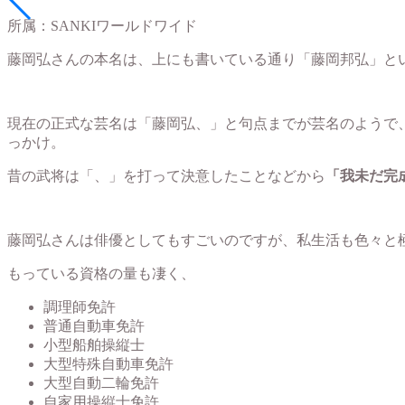
所属：SANKIワールドワイド
藤岡弘さんの本名は、上にも書いている通り「藤岡邦弘」と
現在の正式な芸名は「藤岡弘、」と句点までが芸名のようで、1
っかけ。
昔の武将は「、」を打って決意したことなどから
「我未だ完
藤岡弘さんは俳優としてもすごいのですが、私生活も色々と
もっている資格の量も凄く、
調理師免許
普通自動車免許
小型船舶操縦士
大型特殊自動車免許
大型自動二輪免許
自家用操縦士免許