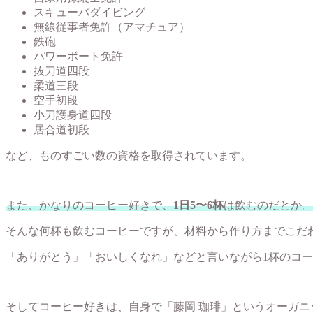
スキューバダイビング
無線従事者免許（アマチュア）
鉄砲
パワーボート免許
抜刀道四段
柔道三段
空手初段
小刀護身道四段
居合道初段
など、ものすごい数の資格を取得されています。
また、かなりのコーヒー好きで、
1日5〜6杯
は飲むのだとか。
そんな何杯も飲むコーヒーですが、材料から作り方までこだ
「ありがとう」「おいしくなれ」などと言いながら1杯のコー
そしてコーヒー好きは、自身で「藤岡 珈琲」というオーガ