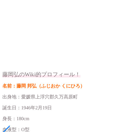
藤岡弘のWiki的プロフィール！
名前：藤岡 邦弘（ふじおか くにひろ）
出身地：愛媛県上浮穴郡久万高原町
誕生日：1946年2月19日
身長：180cm
血液型：O型