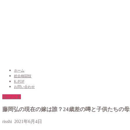
ホーム
総合格闘技
K-POP
お問い合わせ
タレント
藤岡弘の現在の嫁は誰？24歳差の噂と子供たちの
risshi
2021年6月4日