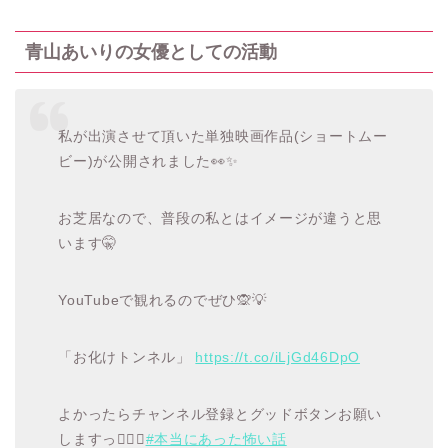
青山あいりの女優としての活動
私が出演させて頂いた単独映画作品(ショートムー
ビー)が公開されました👀✨
お芝居なので、普段の私とはイメージが違うと思
います🤫
YouTubeで観れるのでぜひ🙊💡
「お化けトンネル」
https://t.co/iLjGd46DpO
よかったらチャンネル登録とグッドボタンお願い
しますっ👍🏻💕
#本当にあった怖い話