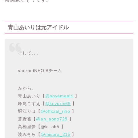
青山あいりは元アイドル
そして､､､
sherbetNEO Bチーム
左から、
青山あいり【
@aoyamaairi
】
峰尾こずえ【
@kozurin69
】
堀江りほ【
@official_riho
】
蒼野杏【
@an_aono728
】
高橋里夢【@lc_ab5 】
湊みそら【
@misora_215
】