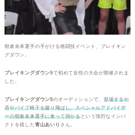
朝倉未来選手の手がける格闘技イベント、ブレイキン
グダウン。
ブレイキングダウン5
で初めて女性の大会が開催されま
した。
ブレイキングダウン5
のオーディションで、
登場するや
否やパイプ椅子を蹴り飛ばし、スペシャルアドバイザ
ーの朝倉未来選手に食って掛かる
という強烈なインパ
クトを残した
青山あいり
さん。