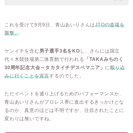
これを受けて9月9日、青山あいりさんは
JTOの道場を
襲撃。
ケンイチを含む
男子選手3名をKO
し、さらには国立
代々木競技場第二体育館で行われる
「TAKAみちのく
30周年記念大会～タカタイチデスペマニア」
に
殴り込
みに行くことを宣言
するのでした。
ただイベントを盛り上げるためのパフォーマンスか、
青山あいりさんがプロレス界に進出するきっかけとな
るのか、真意のほどは不明ですが、注目されたことに
変わりは無いですね。