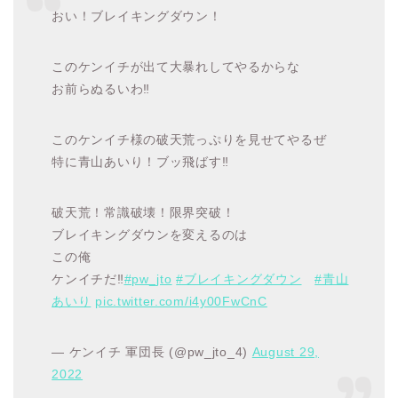
おい！ブレイキングダウン！
このケンイチが出て大暴れしてやるからな
お前らぬるいわ‼️
このケンイチ様の破天荒っぷりを見せてやるぜ
特に青山あいり！ブッ飛ばす‼️
破天荒！常識破壊！限界突破！
ブレイキングダウンを変えるのは
この俺
ケンイチだ‼️
#pw_jto
#ブレイキングダウン
#青山
あいり
pic.twitter.com/i4y00FwCnC
— ケンイチ 軍団長 (@pw_jto_4)
August 29,
2022