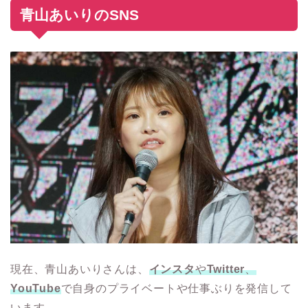
青山あいりのSNS
現在、青山あいりさんは、
インスタ
や
Twitter
、
YouTube
で自身のプライベートや仕事ぶりを発信して
います。