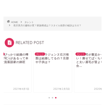
HOME
タレント
長沢美月の趣味が変？家族構成は？スタイル抜群の秘訣はヨガ？
RELATED POST
タカラジェンヌ石川裕
ント
伊沢拓司が最近かっこい
タレント
タレント
は結婚してるの？旦那
い！痩せてぱっちり二重
子供は？
と太い眉毛が昔より似
合...
春風亭ぴっかり結婚
や水着写真があるっ
当？女流落語家の師
は...
2021年2月3日
2020年9月5日
2021年