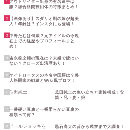
1
アウトサイダー出身の有名選手は
誰？総合格闘技団体の特徴まとめ！
2
【画像あり】スダリオ剛の嫁が超美
人！年齢は？インスタにも登場！
3
中野たむは何歳？元アイドルの今現
在までの経歴やプロフィールまと
め！
4
吉永啓之輔の現在は？未婚で嫁はい
ない？クローズ出演歴あり！
5
ケイトロータスの本名や国籍は？美
人格闘家の戦績とWiki風プロフ！
6
瓜田純士の生い立ちと家族構成！父
親・兄・妻・娘
7
一番硬い豆腐と一番柔らかい豆腐の
種類って何？
8
黒石高大の昔から現在まで大調査！