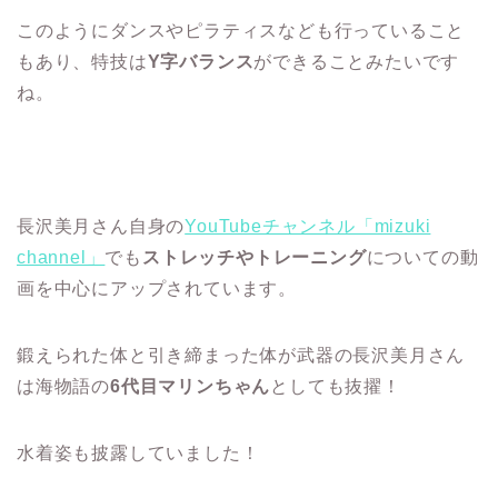
このようにダンスやピラティスなども行っていること
もあり、特技は
Y字バランス
ができることみたいです
ね。
長沢美月さん自身の
YouTubeチャンネル「mizuki
channel」
でも
ストレッチやトレーニング
についての動
画を中心にアップされています。
鍛えられた体と引き締まった体が武器の長沢美月さん
は海物語の
6代目マリンちゃん
としても抜擢！
水着姿も披露していました！