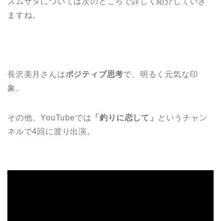
ズムサタについては次のところで詳しく紹介していき
ますね。
長沢美月さんは
ポジティブ思考
で、明るく元気な印
象。
その他、YouTubeでは
「釣りに恋して」
というチャン
ネルで4回に渡り出演。