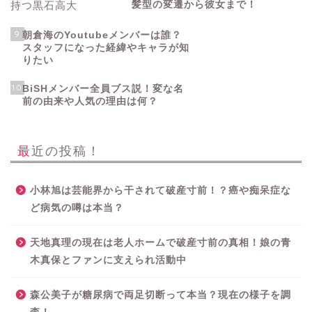
髪型の変遷から彼女まで！
9
朝倉海のYoutubeメンバーは誰？
スタッフになった経緯やキャラが知
りたい
10
BiSHメンバー全員ブス説！変な名
前の由来や人気の理由は何？
最近の投稿！
小林旭は芸能界から干されて破産寸前！？癌や痴呆症な
ど病気の噂は本当？
天地真理の現在は老人ホームで破産寸前の真相！娘の青
木真保とファンに支えられ活動中
森公美子が糖尿病で両足切断って本当？現在の様子を調