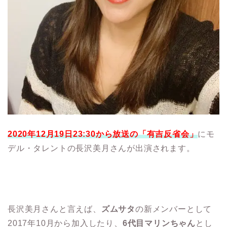
2020年12月19日23:30から放送の「有吉反省会」
にモ
デル・タレントの長沢美月さんが出演されます。
長沢美月さんと言えば、
ズムサタ
の新メンバーとして
2017年10月から加入したり、
6代目マリンちゃん
とし