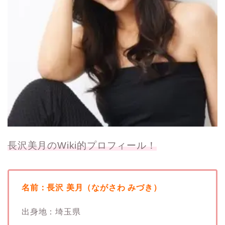
長沢美月のWiki的プロフィール！
名前：長沢 美月（ながさわ みづき）
出身地：埼玉県