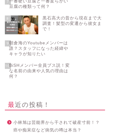
一番硬い豆腐と一番柔らかい
7
豆腐の種類って何？
黒石高大の昔から現在まで大
8
調査！髪型の変遷から彼女ま
で！
朝倉海のYoutubeメンバーは
9
誰？スタッフになった経緯や
キャラが知りたい
BiSHメンバー全員ブス説！変
10
な名前の由来や人気の理由は
何？
最近の投稿！
小林旭は芸能界から干されて破産寸前！？
癌や痴呆症など病気の噂は本当？