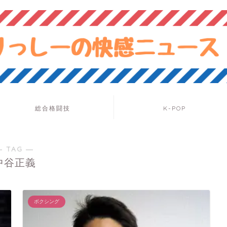
総合格闘技
K-POP
― TAG ―
中谷正義
ボクシング