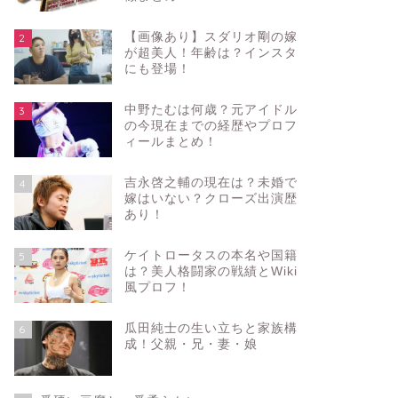
【画像あり】スダリオ剛の嫁
2
が超美人！年齢は？インスタ
にも登場！
中野たむは何歳？元アイドル
3
の今現在までの経歴やプロフ
ィールまとめ！
吉永啓之輔の現在は？未婚で
4
嫁はいない？クローズ出演歴
あり！
ケイトロータスの本名や国籍
5
は？美人格闘家の戦績とWiki
風プロフ！
瓜田純士の生い立ちと家族構
6
成！父親・兄・妻・娘