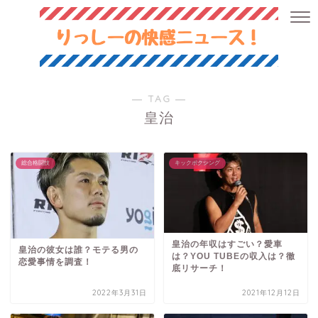
― TAG ―
皇治
総合格闘技
キックボクシング
皇治の年収はすごい？愛車
皇治の彼女は誰？モテる男の
は？YOU TUBEの収入は？徹
恋愛事情を調査！
底リサーチ！
2022年3月31日
2021年12月12日