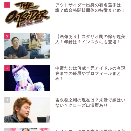
1
アウトサイダー出身の有名選手は
誰？総合格闘技団体の特徴まとめ！
2
【画像あり】スダリオ剛の嫁が超美
人！年齢は？インスタにも登場！
3
中野たむは何歳？元アイドルの今現
在までの経歴やプロフィールまと
め！
4
吉永啓之輔の現在は？未婚で嫁はい
ない？クローズ出演歴あり！