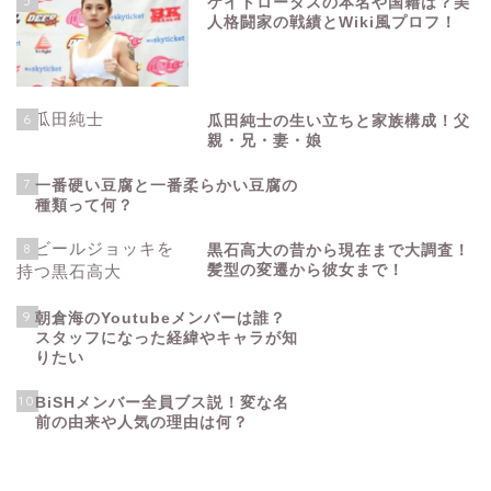
5
ケイトロータスの本名や国籍は？美
人格闘家の戦績とWiki風プロフ！
6
瓜田純士の生い立ちと家族構成！父
親・兄・妻・娘
7
一番硬い豆腐と一番柔らかい豆腐の
種類って何？
8
黒石高大の昔から現在まで大調査！
髪型の変遷から彼女まで！
9
朝倉海のYoutubeメンバーは誰？
スタッフになった経緯やキャラが知
りたい
10
BiSHメンバー全員ブス説！変な名
前の由来や人気の理由は何？