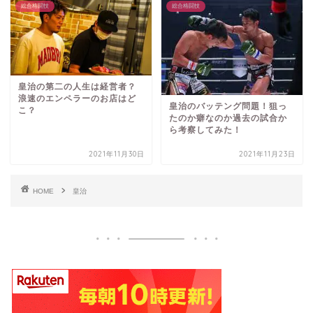
総合格闘技
総合格闘技
皇治の第二の人生は経営者？
浪速のエンペラーのお店はど
皇治のバッテング問題！狙っ
こ？
たのか癖なのか過去の試合か
ら考察してみた！
2021年11月30日
2021年11月23日
HOME
皇治