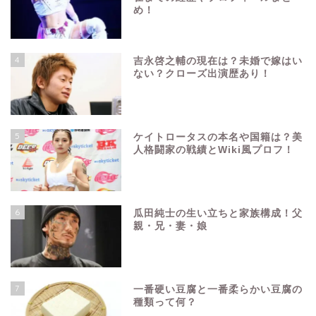
め！
4
吉永啓之輔の現在は？未婚で嫁はい
ない？クローズ出演歴あり！
5
ケイトロータスの本名や国籍は？美
人格闘家の戦績とWiki風プロフ！
6
瓜田純士の生い立ちと家族構成！父
親・兄・妻・娘
7
一番硬い豆腐と一番柔らかい豆腐の
種類って何？