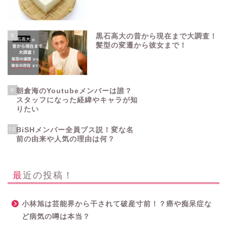
8
黒石高大の昔から現在まで大調査！
髪型の変遷から彼女まで！
9
朝倉海のYoutubeメンバーは誰？
スタッフになった経緯やキャラが知
りたい
10
BiSHメンバー全員ブス説！変な名
前の由来や人気の理由は何？
最近の投稿！
小林旭は芸能界から干されて破産寸前！？癌や痴呆症な
ど病気の噂は本当？