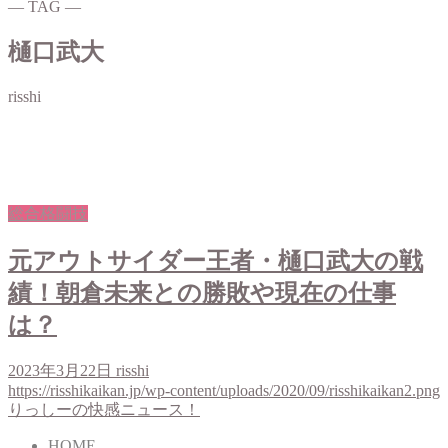
― TAG ―
樋口武大
risshi
総合格闘技
元アウトサイダー王者・樋口武大の戦
績！朝倉未来との勝敗や現在の仕事
は？
2023年3月22日
risshi
https://risshikaikan.jp/wp-content/uploads/2020/09/risshikaikan2.png
りっしーの快感ニュース！
HOME