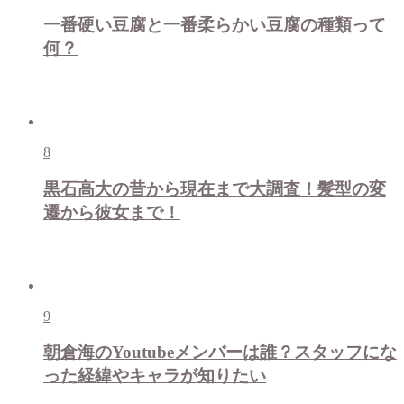
一番硬い豆腐と一番柔らかい豆腐の種類って
何？
8
黒石高大の昔から現在まで大調査！髪型の変
遷から彼女まで！
9
朝倉海のYoutubeメンバーは誰？スタッフにな
った経緯やキャラが知りたい