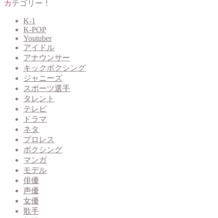
カテゴリー！
K-1
K-POP
Youtuber
アイドル
アナウンサー
キックボクシング
ジャニーズ
スポーツ選手
タレント
テレビ
ドラマ
ネタ
プロレス
ボクシング
マンガ
モデル
俳優
声優
女優
歌手