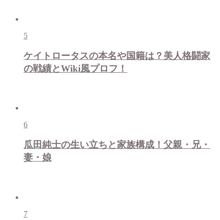
5
ケイトロータスの本名や国籍は？美人格闘家
の戦績とWiki風プロフ！
6
瓜田純士の生い立ちと家族構成！父親・兄・
妻・娘
7