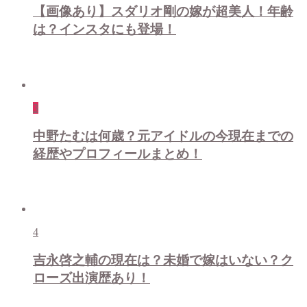
【画像あり】スダリオ剛の嫁が超美人！年齢
は？インスタにも登場！
3
中野たむは何歳？元アイドルの今現在までの
経歴やプロフィールまとめ！
4
吉永啓之輔の現在は？未婚で嫁はいない？ク
ローズ出演歴あり！