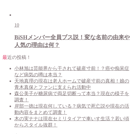
10
BiSHメンバー全員ブス説！変な名前の由来や
人気の理由は何？
最近の投稿！
小林旭は芸能界から干されて破産寸前！？癌や痴呆症
など病気の噂は本当？
天地真理の現在は老人ホームで破産寸前の真相！娘の
青木真保とファンに支えられ活動中
森公美子が糖尿病で両足切断って本当？現在の様子を
調査！
岸部一徳は現在何している？病気で死亡説や現在の活
動内容をまとめて調査！
木の実ナナは現在セミリタイアで車いす生活？若い頃
からスタイル抜群！