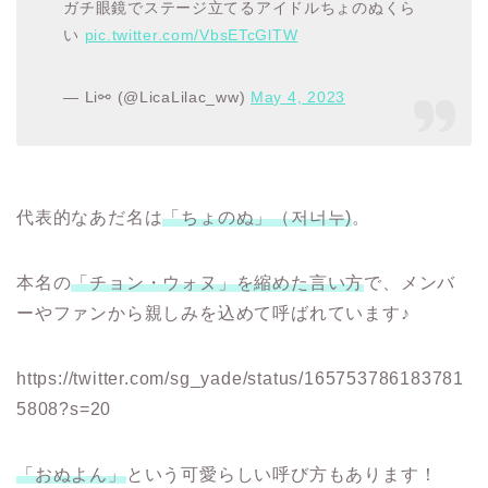
ガチ眼鏡でステージ立てるアイドルちょのぬくら
い
pic.twitter.com/VbsETcGlTW
— Li⚯ (@LicaLilac_ww)
May 4, 2023
代表的なあだ名は
「ちょのぬ」（저너누)
。
本名の
「チョン・ウォヌ」を縮めた言い方
で、メンバ
ーやファンから親しみを込めて呼ばれています♪
https://twitter.com/sg_yade/status/165753786183781
5808?s=20
「おぬよん」
という可愛らしい呼び方もあります！