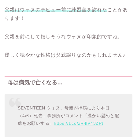
父親はウォヌのデビュー前に練習室を訪れた
ことがあ
ります！
父親を前にして嬉しそうなウォヌが印象的ですね。
優しく穏やかな性格は父親譲りなのかもしれません♪
母は病気で亡くなる…
SEVENTEEN ウォヌ、母親が持病により本日
（4/6）死去…事務所がコメント「温かい慰めと配
慮をお願いする」
https://t.co/zR4lV43ZPt