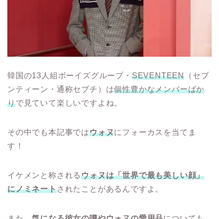
韓国の13人組ボーイズグループ・
SEVENTEEN
（セブ
ンティーン・通称セブチ）は
個性豊かなメンバーばか
り
で見ていて楽しいですよね。
その中でも本記事では
ウォヌ
にフォーカスを当てま
す！
イケメンと称される
ウォヌは「世界で最も美しい顔」
にノミネート
されたことがあるんですよ。
また、
気になる彼女の噂やウォヌの愛用品
についても