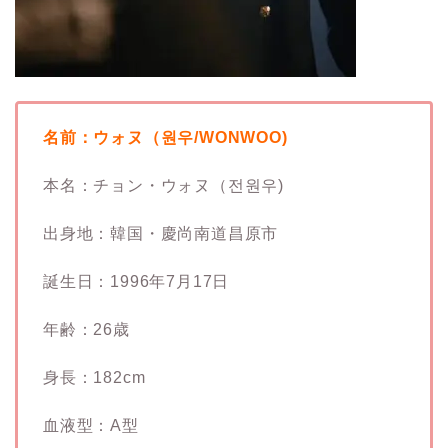
名前：ウォヌ（원우/WONWOO)
本名：チョン・ウォヌ（전원우)
出身地：韓国・慶尚南道昌原市
誕生日：1996年7月17日
年齢：26歳
身長：182cm
血液型：A型