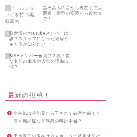
黒石高大の昔から現在まで大
8
調査！髪型の変遷から彼女ま
で！
朝倉海のYoutubeメンバーは
9
誰？スタッフになった経緯や
キャラが知りたい
BiSHメンバー全員ブス説！変
10
な名前の由来や人気の理由は
何？
最近の投稿！
小林旭は芸能界から干されて破産寸前！？
癌や痴呆症など病気の噂は本当？
天地真理の現在は老人ホームで破産寸前の