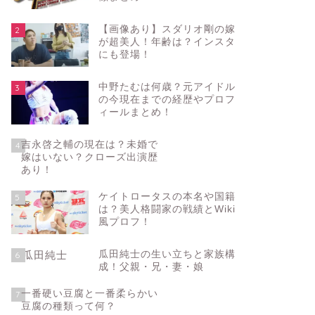
【画像あり】スダリオ剛の嫁
2
が超美人！年齢は？インスタ
にも登場！
中野たむは何歳？元アイドル
3
の今現在までの経歴やプロフ
ィールまとめ！
吉永啓之輔の現在は？未婚で
4
嫁はいない？クローズ出演歴
あり！
ケイトロータスの本名や国籍
5
は？美人格闘家の戦績とWiki
風プロフ！
瓜田純士の生い立ちと家族構
6
成！父親・兄・妻・娘
一番硬い豆腐と一番柔らかい
7
豆腐の種類って何？