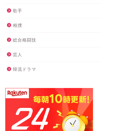
歌手
相撲
総合格闘技
芸人
韓流ドラマ