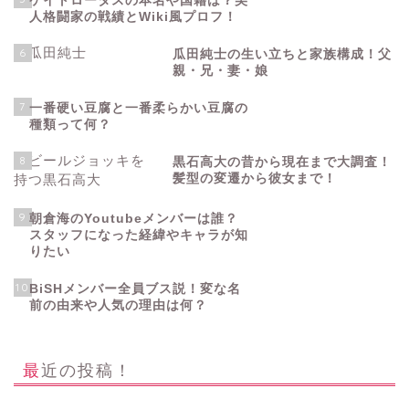
ケイトロータスの本名や国籍は？美
人格闘家の戦績とWiki風プロフ！
6
瓜田純士の生い立ちと家族構成！父
親・兄・妻・娘
7
一番硬い豆腐と一番柔らかい豆腐の
種類って何？
8
黒石高大の昔から現在まで大調査！
髪型の変遷から彼女まで！
9
朝倉海のYoutubeメンバーは誰？
スタッフになった経緯やキャラが知
りたい
10
BiSHメンバー全員ブス説！変な名
前の由来や人気の理由は何？
最近の投稿！