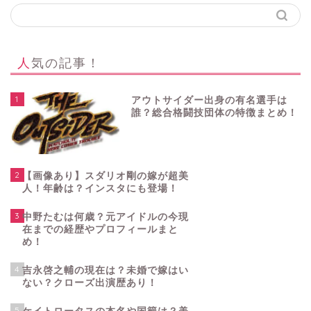
人気の記事！
1
アウトサイダー出身の有名選手は
誰？総合格闘技団体の特徴まとめ！
2
【画像あり】スダリオ剛の嫁が超美
人！年齢は？インスタにも登場！
3
中野たむは何歳？元アイドルの今現
在までの経歴やプロフィールまと
め！
4
吉永啓之輔の現在は？未婚で嫁はい
ない？クローズ出演歴あり！
5