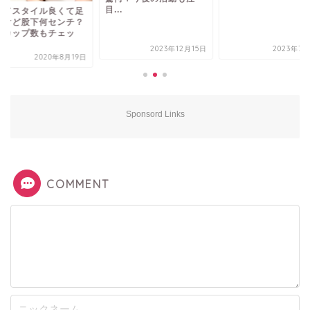
目...
林てスタイル良くて足
いけど股下何センチ？
のカップ数もチェッ
.
2023年12月15日
2023年7月
2020年8月19日
Sponsord Links
COMMENT