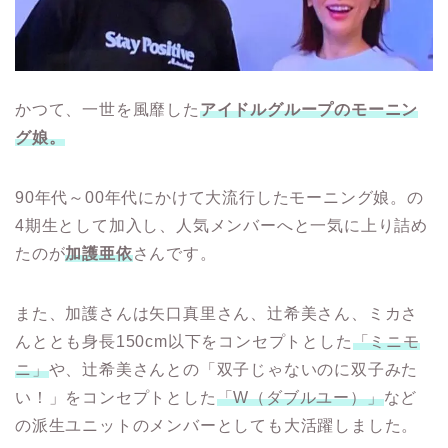
かつて、一世を風靡した
アイドルグループのモーニン
グ娘。
90年代～00年代にかけて大流行したモーニング娘。の
4期生として加入し、人気メンバーへと一気に上り詰め
たのが
加護亜依
さんです。
また、加護さんは矢口真里さん、辻希美さん、ミカさ
んととも身長150cm以下をコンセプトとした
「ミニモ
ニ」
や、辻希美さんとの「双子じゃないのに双子みた
い！」をコンセプトとした
「W（ダブルユー）」
など
の派生ユニットのメンバーとしても大活躍しました。