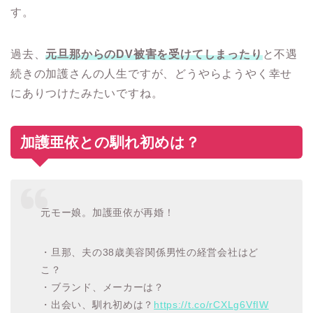
す。
過去、
元旦那からのDV被害を受けてしまったり
と不遇
続きの加護さんの人生ですが、どうやらようやく幸せ
にありつけたみたいですね。
加護亜依との馴れ初めは？
元モー娘。加護亜依が再婚！
・旦那、夫の38歳美容関係男性の経営会社はど
こ？
・ブランド、メーカーは？
・出会い、馴れ初めは？
https://t.co/rCXLg6VfIW