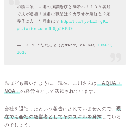
加護亜依、旦那の加護陽彦と離婚へ！？ＤＶ容疑
で夫が逮捕！旦那の職業は？カラオケ店経営？婿
養子に入った理由は？
http://t.co/PywkZ0PgKE
pic.twitter.com/Bh6jgZRK39
— TRENDYだねっと (@trendy_da_net)
June 9,
2015
先ほども書いたように、現在、吉川さんは
「AQUA・
NOA」
の経営者として活躍されています。
会社を退社したという報告はされていませんので、
現
在でも会社の経営者としてそのスキルを発揮
している
のでしょう。