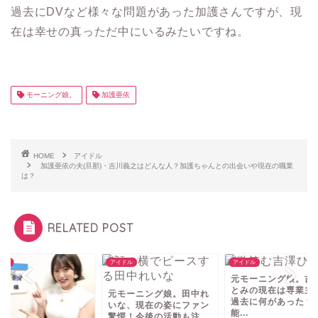
過去にDVなど様々な問題があった加護さんですが、現
在は幸せの真っただ中にいるみたいですね。
モーニング娘。
加護亜依
HOME
アイドル
加護亜依の夫(旦那)・吉川義之はどんな人？加護ちゃんとの出会いや現在の職業
は？
RELATED POST
ドル
アイドル
アイドル
元モーニング娘。吉
とみの現在は専業主
元モーニング娘。田中れ
過去に何があった？
いな、現在の姿にファン
能...
驚愕！今後の活動も注