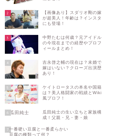
【画像あり】スダリオ剛の嫁
2
が超美人！年齢は？インスタ
にも登場！
中野たむは何歳？元アイドル
3
の今現在までの経歴やプロフ
ィールまとめ！
吉永啓之輔の現在は？未婚で
4
嫁はいない？クローズ出演歴
あり！
ケイトロータスの本名や国籍
5
は？美人格闘家の戦績とWiki
風プロフ！
瓜田純士の生い立ちと家族構
6
成！父親・兄・妻・娘
一番硬い豆腐と一番柔らかい
7
豆腐の種類って何？