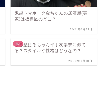
！
鬼越トマホーク金ちゃんの居酒屋(実
家)は板橋区のどこ？
日
2021年1月21日
ぼる塾はるちゃん平手友梨奈に似て
芸人
る？スタイルや性格はどうなの？
日
2020年8月18日