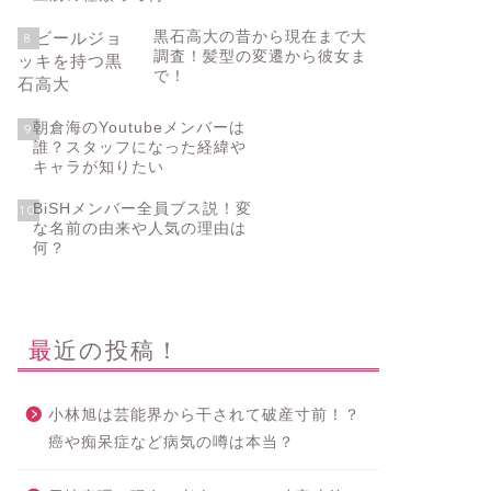
黒石高大の昔から現在まで大
8
調査！髪型の変遷から彼女ま
で！
朝倉海のYoutubeメンバーは
9
誰？スタッフになった経緯や
キャラが知りたい
BiSHメンバー全員ブス説！変
10
な名前の由来や人気の理由は
何？
最近の投稿！
小林旭は芸能界から干されて破産寸前！？
癌や痴呆症など病気の噂は本当？