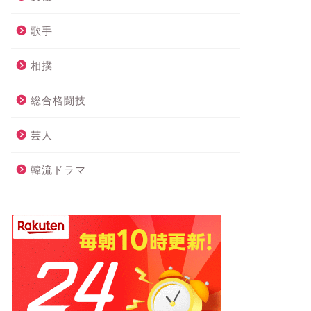
歌手
相撲
総合格闘技
芸人
韓流ドラマ