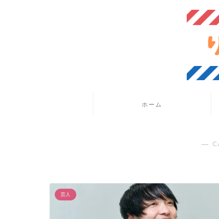
ホーム
― C
芸人