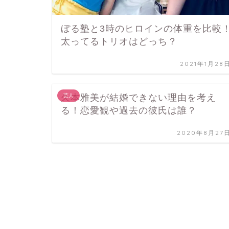
ぼる塾と3時のヒロインの体重を比較
太ってるトリオはどっち？
2021年1月28
久本雅美が結婚できない理由を考え
芸人
る！恋愛観や過去の彼氏は誰？
2020年8月27