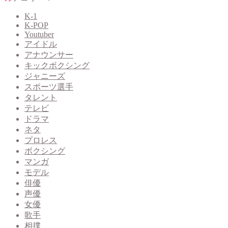
K-1
K-POP
Youtuber
アイドル
アナウンサー
キックボクシング
ジャニーズ
スポーツ選手
タレント
テレビ
ドラマ
ネタ
プロレス
ボクシング
マンガ
モデル
俳優
声優
女優
歌手
相撲