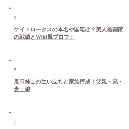
5
ケイトロータスの本名や国籍は？美人格闘家
の戦績とWiki風プロフ！
6
瓜田純士の生い立ちと家族構成！父親・兄・
妻・娘
7