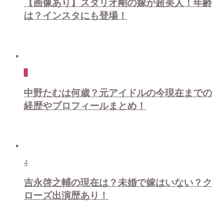
【画像あり】スダリオ剛の嫁が超美人！年齢
は？インスタにも登場！
3
中野たむは何歳？元アイドルの今現在までの
経歴やプロフィールまとめ！
4
吉永啓之輔の現在は？未婚で嫁はいない？ク
ローズ出演歴あり！