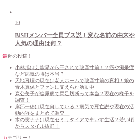
10
BiSHメンバー全員ブス説！変な名前の由来や
人気の理由は何？
最近の投稿！
小林旭は芸能界から干されて破産寸前！？癌や痴呆症
など病気の噂は本当？
天地真理の現在は老人ホームで破産寸前の真相！娘の
青木真保とファンに支えられ活動中
森公美子が糖尿病で両足切断って本当？現在の様子を
調査！
岸部一徳は現在何している？病気で死亡説や現在の活
動内容をまとめて調査！
木の実ナナは現在セミリタイアで車いす生活？若い頃
からスタイル抜群！
カテゴリー！