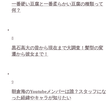
一番硬い豆腐と一番柔らかい豆腐の種類って
何？
8
黒石高大の昔から現在まで大調査！髪型の変
遷から彼女まで！
9
朝倉海のYoutubeメンバーは誰？スタッフにな
った経緯やキャラが知りたい