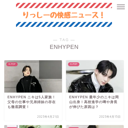
― TAG ―
ENHYPEN
K-POP
K-POP
ENHYPEN ニキは5人家族！
ENHYPEN 最年少のニキは岡
父母の仕事や兄弟姉妹の存在
山出身！高校進学の噂や身長
も徹底調査！
が伸びた原因は？
2023年4月21日
2023年4月15日