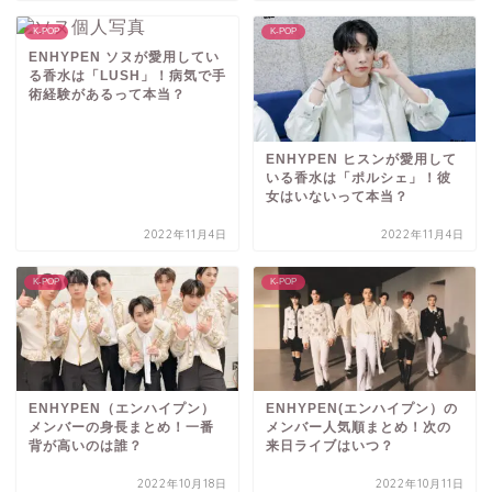
K-POP
K-POP
ENHYPEN ソヌが愛用してい
る香水は「LUSH」！病気で手
術経験があるって本当？
ENHYPEN ヒスンが愛用して
いる香水は「ポルシェ」！彼
女はいないって本当？
2022年11月4日
2022年11月4日
K-POP
K-POP
ENHYPEN（エンハイプン）
ENHYPEN(エンハイプン）の
メンバーの身長まとめ！一番
メンバー人気順まとめ！次の
背が高いのは誰？
来日ライブはいつ？
2022年10月18日
2022年10月11日