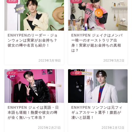
K-POP
K-POP
ENHYPENのリーダー・ジョ
ENHYPEN ジェイクはメンバ
ンウォンは実家がお金持ち？
ー唯一のオーストラリア出
彼女の噂や名言も紹介！
身！実家が超お金持ちの真相
は？
2023年3月18日
2023年3月2日
K-POP
K-POP
ENHYPEN ジェイは英語・日
ENHYPEN ソンフンは元フィ
本語も堪能！熱愛や彼女の噂
ギュアスケート選手！腹筋が
が全く無いって本当？
凄いと話題！
2023年2月21日
2023年2月12日