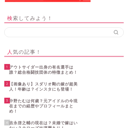
検索してみよう！
人気の記事！
1
アウトサイダー出身の有名選手は
誰？総合格闘技団体の特徴まとめ！
2
【画像あり】スダリオ剛の嫁が超美
人！年齢は？インスタにも登場！
3
中野たむは何歳？元アイドルの今現
在までの経歴やプロフィールまと
め！
4
吉永啓之輔の現在は？未婚で嫁はい