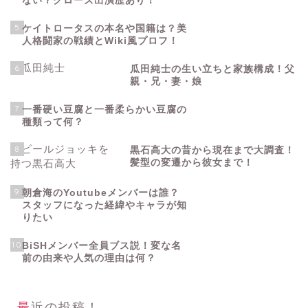
ない？クローズ出演歴あり！
5
ケイトロータスの本名や国籍は？美
人格闘家の戦績とWiki風プロフ！
6
瓜田純士の生い立ちと家族構成！父
親・兄・妻・娘
7
一番硬い豆腐と一番柔らかい豆腐の
種類って何？
8
黒石高大の昔から現在まで大調査！
髪型の変遷から彼女まで！
9
朝倉海のYoutubeメンバーは誰？
スタッフになった経緯やキャラが知
りたい
10
BiSHメンバー全員ブス説！変な名
前の由来や人気の理由は何？
最近の投稿！