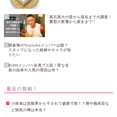
8
黒石高大の昔から現在まで大調査！
髪型の変遷から彼女まで！
9
朝倉海のYoutubeメンバーは誰？
スタッフになった経緯やキャラが知
りたい
10
BiSHメンバー全員ブス説！変な名
前の由来や人気の理由は何？
最近の投稿！
小林旭は芸能界から干されて破産寸前！？癌や痴呆症な
ど病気の噂は本当？