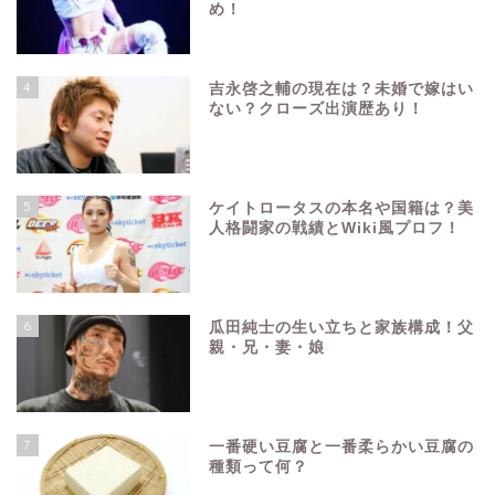
め！
4
吉永啓之輔の現在は？未婚で嫁はい
ない？クローズ出演歴あり！
5
ケイトロータスの本名や国籍は？美
人格闘家の戦績とWiki風プロフ！
6
瓜田純士の生い立ちと家族構成！父
親・兄・妻・娘
7
一番硬い豆腐と一番柔らかい豆腐の
種類って何？