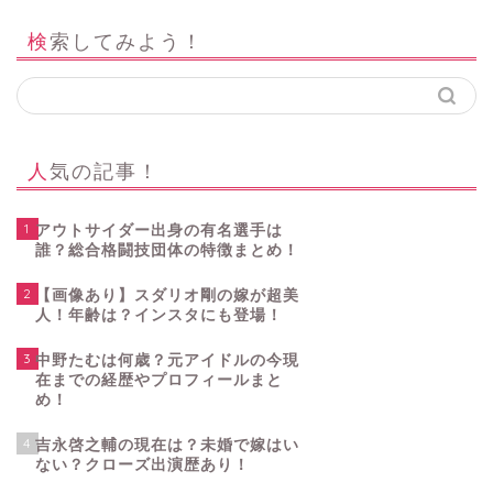
検索してみよう！
人気の記事！
1
アウトサイダー出身の有名選手は
誰？総合格闘技団体の特徴まとめ！
2
【画像あり】スダリオ剛の嫁が超美
人！年齢は？インスタにも登場！
3
中野たむは何歳？元アイドルの今現
在までの経歴やプロフィールまと
め！
4
吉永啓之輔の現在は？未婚で嫁はい
ない？クローズ出演歴あり！