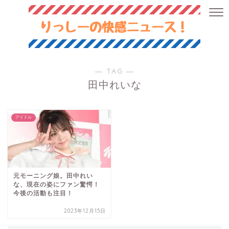
― TAG ―
田中れいな
アイドル
元モーニング娘。田中れい
な、現在の姿にファン驚愕！
今後の活動も注目！
2023年12月15日