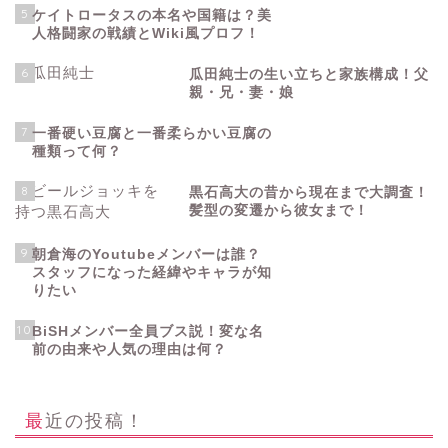
5
ケイトロータスの本名や国籍は？美
人格闘家の戦績とWiki風プロフ！
6
瓜田純士の生い立ちと家族構成！父
親・兄・妻・娘
7
一番硬い豆腐と一番柔らかい豆腐の
種類って何？
8
黒石高大の昔から現在まで大調査！
髪型の変遷から彼女まで！
9
朝倉海のYoutubeメンバーは誰？
スタッフになった経緯やキャラが知
りたい
10
BiSHメンバー全員ブス説！変な名
前の由来や人気の理由は何？
最近の投稿！