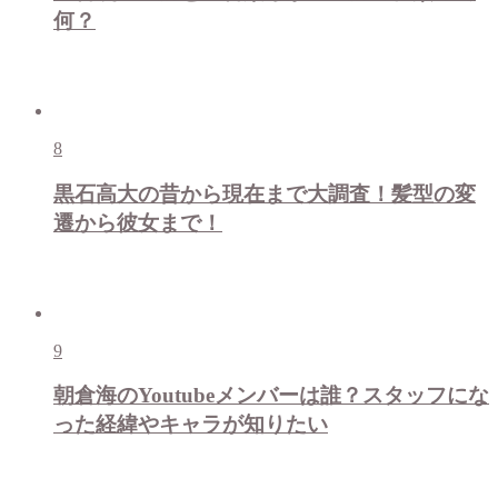
何？
8
黒石高大の昔から現在まで大調査！髪型の変
遷から彼女まで！
9
朝倉海のYoutubeメンバーは誰？スタッフにな
った経緯やキャラが知りたい