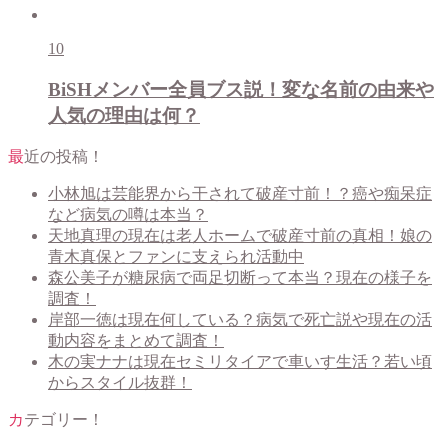
10
BiSHメンバー全員ブス説！変な名前の由来や
人気の理由は何？
最近の投稿！
小林旭は芸能界から干されて破産寸前！？癌や痴呆症
など病気の噂は本当？
天地真理の現在は老人ホームで破産寸前の真相！娘の
青木真保とファンに支えられ活動中
森公美子が糖尿病で両足切断って本当？現在の様子を
調査！
岸部一徳は現在何している？病気で死亡説や現在の活
動内容をまとめて調査！
木の実ナナは現在セミリタイアで車いす生活？若い頃
からスタイル抜群！
カテゴリー！