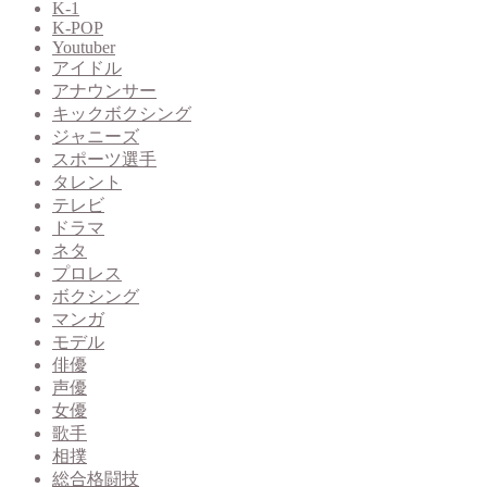
K-1
K-POP
Youtuber
アイドル
アナウンサー
キックボクシング
ジャニーズ
スポーツ選手
タレント
テレビ
ドラマ
ネタ
プロレス
ボクシング
マンガ
モデル
俳優
声優
女優
歌手
相撲
総合格闘技