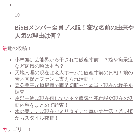
10
BiSHメンバー全員ブス説！変な名前の由来や
人気の理由は何？
最近の投稿！
小林旭は芸能界から干されて破産寸前！？癌や痴呆症
など病気の噂は本当？
天地真理の現在は老人ホームで破産寸前の真相！娘の
青木真保とファンに支えられ活動中
森公美子が糖尿病で両足切断って本当？現在の様子を
調査！
岸部一徳は現在何している？病気で死亡説や現在の活
動内容をまとめて調査！
木の実ナナは現在セミリタイアで車いす生活？若い頃
からスタイル抜群！
カテゴリー！