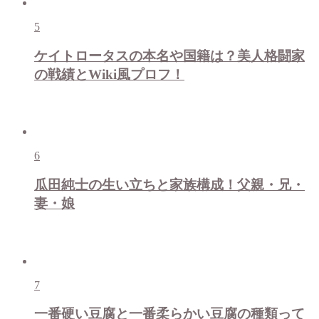
5
ケイトロータスの本名や国籍は？美人格闘家
の戦績とWiki風プロフ！
6
瓜田純士の生い立ちと家族構成！父親・兄・
妻・娘
7
一番硬い豆腐と一番柔らかい豆腐の種類って