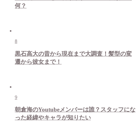
何？
8
黒石高大の昔から現在まで大調査！髪型の変
遷から彼女まで！
9
朝倉海のYoutubeメンバーは誰？スタッフにな
った経緯やキャラが知りたい