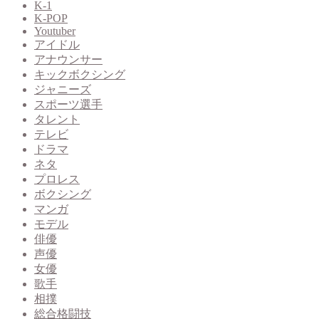
K-1
K-POP
Youtuber
アイドル
アナウンサー
キックボクシング
ジャニーズ
スポーツ選手
タレント
テレビ
ドラマ
ネタ
プロレス
ボクシング
マンガ
モデル
俳優
声優
女優
歌手
相撲
総合格闘技