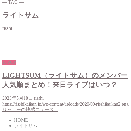
― TAG ―
ライトサム
risshi
K-POP
LIGHTSUM（ライトサム）のメンバー
人気順まとめ！来日ライブはいつ？
2023年5月18日
risshi
https://risshikaikan.jp/wp-content/uploads/2020/09/risshikaikan2.png
りっしーの快感ニュース！
HOME
ライトサム