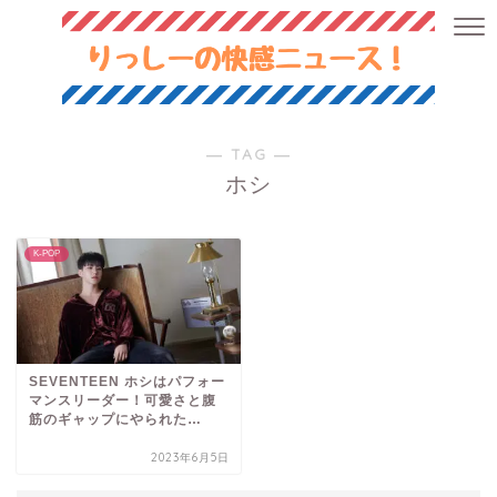
― TAG ―
ホシ
K-POP
SEVENTEEN ホシはパフォー
マンスリーダー！可愛さと腹
筋のギャップにやられた…
2023年6月5日