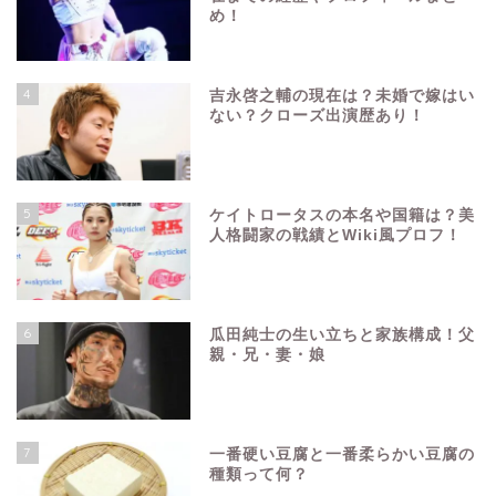
め！
4
吉永啓之輔の現在は？未婚で嫁はい
ない？クローズ出演歴あり！
5
ケイトロータスの本名や国籍は？美
人格闘家の戦績とWiki風プロフ！
6
瓜田純士の生い立ちと家族構成！父
親・兄・妻・娘
7
一番硬い豆腐と一番柔らかい豆腐の
種類って何？