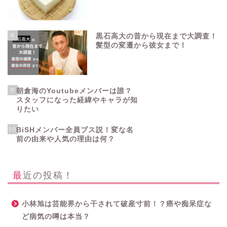
8
黒石高大の昔から現在まで大調査！
髪型の変遷から彼女まで！
9
朝倉海のYoutubeメンバーは誰？
スタッフになった経緯やキャラが知
りたい
10
BiSHメンバー全員ブス説！変な名
前の由来や人気の理由は何？
最近の投稿！
小林旭は芸能界から干されて破産寸前！？癌や痴呆症な
ど病気の噂は本当？