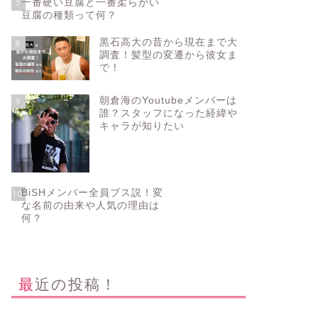
一番硬い豆腐と一番柔らかい
7
豆腐の種類って何？
黒石高大の昔から現在まで大
8
調査！髪型の変遷から彼女ま
で！
朝倉海のYoutubeメンバーは
9
誰？スタッフになった経緯や
キャラが知りたい
BiSHメンバー全員ブス説！変
10
な名前の由来や人気の理由は
何？
最近の投稿！