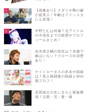
【画像あり】スダリオ剛の嫁
2
が超美人！年齢は？インスタ
にも登場！
中野たむは何歳？元アイドル
3
の今現在までの経歴やプロフ
ィールまとめ！
吉永啓之輔の現在は？未婚で
4
嫁はいない？クローズ出演歴
あり！
ケイトロータスの本名や国籍
5
は？美人格闘家の戦績とWiki
風プロフ！
瓜田純士の生い立ちと家族構
6
成！父親・兄・妻・娘