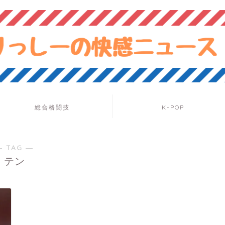
総合格闘技
K-POP
― TAG ―
テン