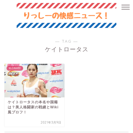
― TAG ―
ケイトロータス
総合格闘技
ケイトロータスの本名や国籍
は？美人格闘家の戦績とWiki
風プロフ！
2021年3月9日