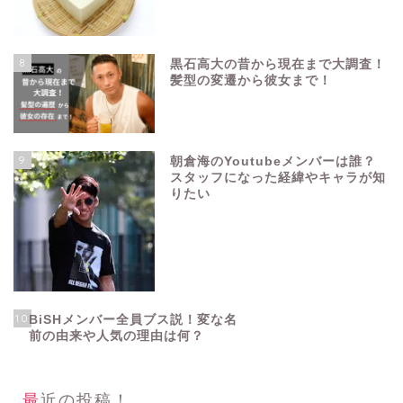
8
黒石高大の昔から現在まで大調査！
髪型の変遷から彼女まで！
9
朝倉海のYoutubeメンバーは誰？
スタッフになった経緯やキャラが知
りたい
10
BiSHメンバー全員ブス説！変な名
前の由来や人気の理由は何？
最近の投稿！