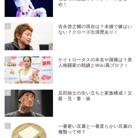
め！
4
吉永啓之輔の現在は？未婚で嫁はい
ない？クローズ出演歴あり！
5
ケイトロータスの本名や国籍は？美
人格闘家の戦績とWiki風プロフ！
6
瓜田純士の生い立ちと家族構成！父
親・兄・妻・娘
7
一番硬い豆腐と一番柔らかい豆腐の
種類って何？