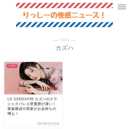
― TAG ―
カズハ
K-POP
LE SSERAFIM カズハのクラ
シックバレエ受賞歴が凄い！
家族構成や実家がお金持ちの
噂も！
2023年3月25日