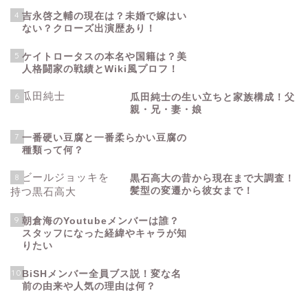
4
吉永啓之輔の現在は？未婚で嫁はい
ない？クローズ出演歴あり！
5
ケイトロータスの本名や国籍は？美
人格闘家の戦績とWiki風プロフ！
6
瓜田純士の生い立ちと家族構成！父
親・兄・妻・娘
7
一番硬い豆腐と一番柔らかい豆腐の
種類って何？
8
黒石高大の昔から現在まで大調査！
髪型の変遷から彼女まで！
9
朝倉海のYoutubeメンバーは誰？
スタッフになった経緯やキャラが知
りたい
10
BiSHメンバー全員ブス説！変な名
前の由来や人気の理由は何？