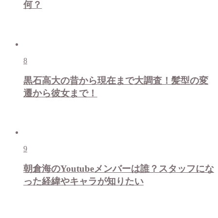
何？
8
黒石高大の昔から現在まで大調査！髪型の変
遷から彼女まで！
9
朝倉海のYoutubeメンバーは誰？スタッフにな
った経緯やキャラが知りたい