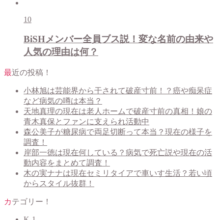
10
BiSHメンバー全員ブス説！変な名前の由来や
人気の理由は何？
最近の投稿！
小林旭は芸能界から干されて破産寸前！？癌や痴呆症
など病気の噂は本当？
天地真理の現在は老人ホームで破産寸前の真相！娘の
青木真保とファンに支えられ活動中
森公美子が糖尿病で両足切断って本当？現在の様子を
調査！
岸部一徳は現在何している？病気で死亡説や現在の活
動内容をまとめて調査！
木の実ナナは現在セミリタイアで車いす生活？若い頃
からスタイル抜群！
カテゴリー！
K-1