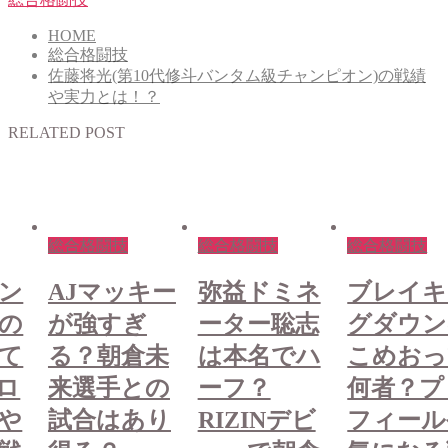
HOME
総合格闘技
佐藤将光(第10代修斗バンタム級チャンピオン)の戦績
や実力とは！？
RELATED POST
総合格闘技
総合格闘技
総合格闘技
ン
AJマッキー
弥益ドミネ
ブレイキ
の
が強すぎ
ーター聡志
グダウン
て
る？朝倉未
は本名でハ
こめおっ
ロ
来選手との
ーフ？
何者？プ
や
試合はあり
RIZINデビ
フィール