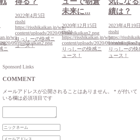
戦
得る？
ューで朝倉
気になる
未来に...
績は？
2022年4月5日
risshi
日
2020年12月15日
2023年4月19
https://risshikaikan.jp/wp-
risshi
risshi
content/uploads/2020/09/risshikaikan2.png
ikan.jp/wp-
https://risshikaikan.jp/wp-
https://risshika
りっしーの快感ニ
png
/2020/09/risshikaikan2.png
content/uploads/2020/09/risshikaikan2.
content/uploads
ュース！
感ニ
りっしーの快感ニ
りっしーの快
ュース！
ュース！
Sponsord Links
COMMENT
メールアドレスが公開されることはありません。
*
が付いて
いる欄は必須項目です