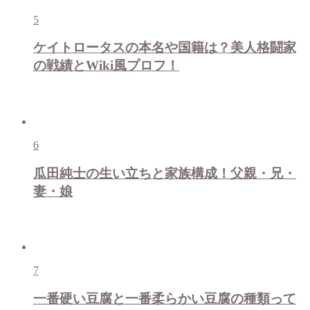
5
ケイトロータスの本名や国籍は？美人格闘家
の戦績とWiki風プロフ！
6
瓜田純士の生い立ちと家族構成！父親・兄・
妻・娘
7
一番硬い豆腐と一番柔らかい豆腐の種類って