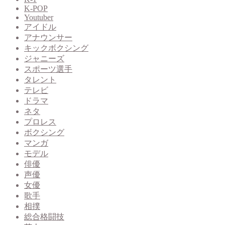
K-POP
Youtuber
アイドル
アナウンサー
キックボクシング
ジャニーズ
スポーツ選手
タレント
テレビ
ドラマ
ネタ
プロレス
ボクシング
マンガ
モデル
俳優
声優
女優
歌手
相撲
総合格闘技