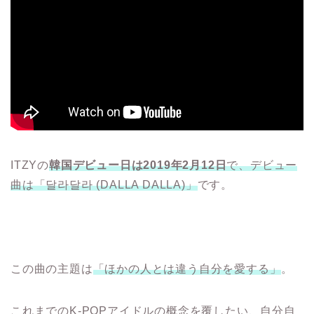
ITZYの
韓国デビュー日は2019年2月12日
で、デビュー
曲は「달라달라 (DALLA DALLA)」
です。
この曲の主題は
「ほかの人とは違う自分を愛する」
。
これまでのK-POPアイドルの概念を覆したい、自分自