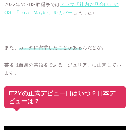
2022年のSBS歌謡祭では
ドラマ「社内お見合い」の
OST「Love, Maybe」をカバー
しました♪
また、
カナダに留学したことがある
んだとか。
芸名は自身の英語名である「ジュリア」に由来してい
ます。
ITZYの正式デビュー日はいつ？日本デ
ビューは？